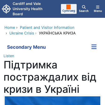
Skip to main content
Cardiff and Vale
University Health
Cymraeg
Search
Menu
Board
Home
›
Patient and Visitor Information
›
Ukraine Crisis
›
УКРАЇНСЬКА КРИЗА
Secondary Menu
Listen
Підтримка
постраждалих від
кризи в Україні